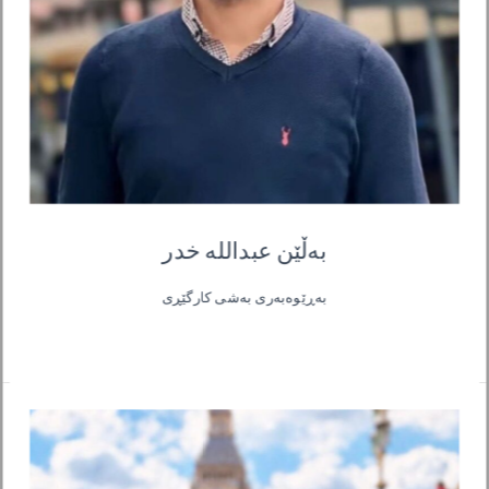
بەڵێن عبدالله خدر
بەڕێوەبەری بەشی کارگێڕی