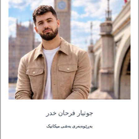
جوتیار فرحان خدر
بەڕێوەبەری بەشی میکانیک