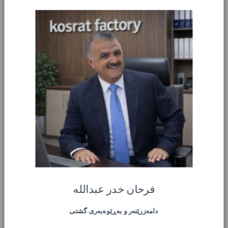
فرحان خدر عبدالله
دامەزرێنەر و بەڕێوەبەری گشتی