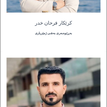
کرێکار فرحان خدر
بەڕێوەبەری بەشی ژمێریاری